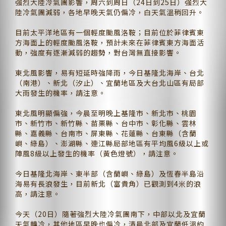
強烈大陸冷氣團影響，周六到周日（24日到25日）強烈大
陸冷氣團減弱，各地早晚天氣仍偏冷，白天氣溫稍回升。
目前太平洋地區有一個輕度颱風洛鞍；目前位於菲律賓東
方海面上的輕度颱風洛鞍，預計未來在菲律賓東方海面活
動，強度有逐漸減弱的趨勢，對台灣無直接影響。
東北風影響，易有短延時強降雨，今日基隆北海岸、台北
（南港）、新北（汐止）、宜蘭地區及大台北山區有局部
大雨發生的機率，請注意。
東北風明顯偏強，今晨至明晚上基隆市、新北市、桃園
市、新竹市、新竹縣、苗栗縣、台中市、彰化縣、雲林
縣、嘉義縣、台南市、屏東縣、花蓮縣、台東縣（含蘭
嶼、綠島）、澎湖縣、連江縣局部地區有平均風6級以上或
陣風8級以上發生的機率（黃色燈號），請注意。
今日基隆北海岸、東半部（含蘭嶼、綠島）及恆春半島沿
海易有長浪發生，目前新北（富貴角）已觀測到4米的浪
高，請注意。
今天（20日）隨著強烈大陸冷氣團南下，中部以北及宜蘭
天氣轉冷，其他地區早晚也偏冷，清晨北部及宜蘭低溫約