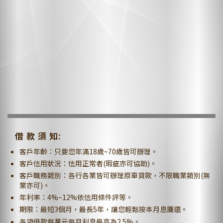
借 款 須 知:
客戶年齡：只要您年滿18歲~70歲皆可辦理。
客戶信用狀況：信用正常者(瑕疵亦可協助)。
客戶職務類別：各行各業皆可辦理原車貸款，不限職業類別(無
業亦可)。
年利率：4%~12%依信用條件評等。
期限：最短3個月，最長5年，讓您輕鬆按本月息攤還。
各項借款每萬元每月利息最高為2.5%。