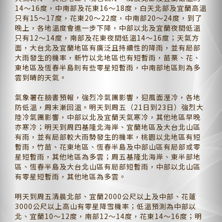
14～16度，中南部及花東16～18度，白天北部及宜蘭高溫
只有15～17度，花東20～22度，中南部20～24度，到了
晚上，各地溫度會進一步下降，中部以北及宜蘭夜間低溫
只有12～14度，南部及花東夜間低溫14～16度；天氣方
面，大台北及宜蘭地區有廣泛且持續性的降雨，並有局部
大雨發生的機率，新竹以北地區也有短暫雨，苗栗、花、
東地區及恆春半島則有些零星短暫雨，中南部地區則為多
雲到晴的天氣。
氣象署在臉書預報，強烈冷氣團影響，迎風面溼冷，各地
防低溫，周末漸回溫。明天到周五（21日到23日）強烈大
陸冷氣團影響，中部以北及宜蘭天氣寒冷，其他地區早晚
亦寒冷；明天到周四基隆北海岸、宜蘭地區及大台北山區
有雨，並有局部較大雨勢發生的機率，桃園以北地區有短
暫雨，竹苗、花東地區、恆春半島及中部山區有局部或零
星短暫雨，其他地區為多雲；周五基隆北海岸、東半部地
區、恆春半島及大台北山區有局部短暫雨，中部以北山區
有零星短暫雨，其他地區為多雲。
明天到周五清晨北部、宜蘭2000公尺以上及中部、花蓮
3000公尺以上高山有零星降雪機率；低溫預測為中部以
北、宜蘭10～12度，南部12～14度，花東14～16度；明