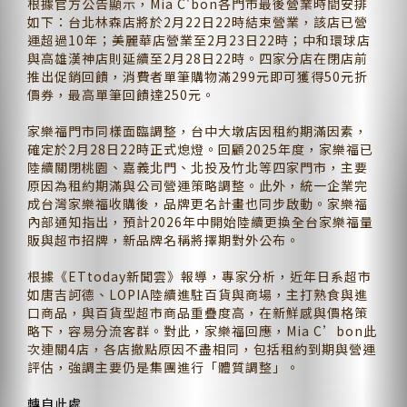
根據官方公告顯示，Mia C'bon各門市最後營業時間安排
如下：台北林森店將於2月22日22時結束營業，該店已營
運超過10年；美麗華店營業至2月23日22時；中和環球店
與高雄漢神店則延續至2月28日22時。四家分店在閉店前
推出促銷回饋，消費者單筆購物滿299元即可獲得50元折
價券，最高單筆回饋達250元。
家樂福門市同樣面臨調整，台中大墩店因租約期滿因素，
確定於2月28日22時正式熄燈。回顧2025年度，家樂福已
陸續關閉桃園、嘉義北門、北投及竹北等四家門市，主要
原因為租約期滿與公司營運策略調整。此外，統一企業完
成台灣家樂福收購後，品牌更名計畫也同步啟動。家樂福
內部通知指出，預計2026年中開始陸續更換全台家樂福量
販與超市招牌，新品牌名稱將擇期對外公布。
根據《ETtoday新聞雲》報導，專家分析，近年日系超市
如唐吉訶德、LOPIA陸續進駐百貨與商場，主打熟食與進
口商品，與百貨型超市商品重疊度高，在新鮮感與價格策
略下，容易分流客群。對此，家樂福回應，Mia C’bon此
次連關4店，各店撤點原因不盡相同，包括租約到期與營運
評估，強調主要仍是集團進行「體質調整」。
轉自此處