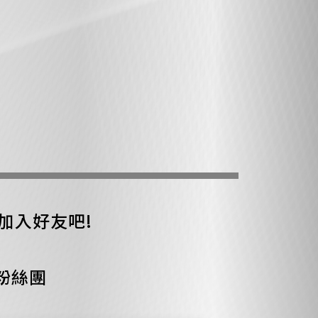
E加入好友吧!
粉絲團