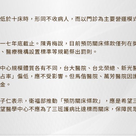
如低於十床時，形同不收病人，而以門診為主要營運模
一一七年底截止。陳青梅說，目前預防關床條款僅列在
法、醫療機構設置標準等規範祭出罰則。
學中心規模體質各有不同，台大醫院、台北榮總、新光
床占率」偏低，應不受影響。但馬偕醫院、萬芳醫院因
勵金。
洪子仁表示，衛福部推動「預防關床條款」，應是希望
希望醫學中心不應為了三班護病比達標而關床，保障民