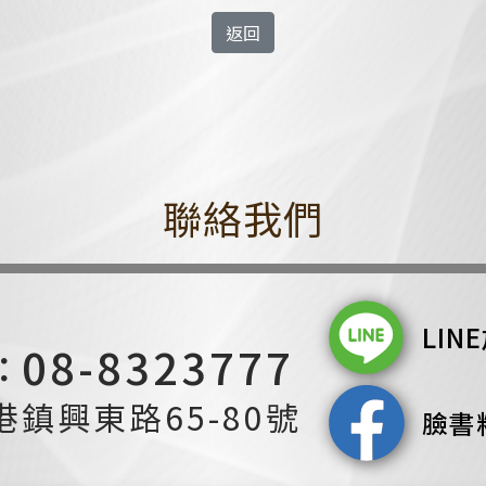
返回
聯絡我們
LIN
08-8323777
：
鎮興東路65-80號
臉書