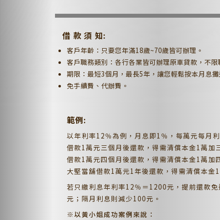
借 款 須 知:
客戶年齡：只要您年滿18歲~70歲皆可辦理。
客戶職務類別：各行各業皆可辦理原車貸款，不限職
期限：最短3個月，最長5年，讓您輕鬆按本月息攤
免手續費、代辦費。
範例:
以年利率12％為例，月息即1％，每萬元每月利
借款1萬元三個月後還款，得需清償本金1萬加三個
借款1萬元四個月後還款，得需清償本金1萬加四個
大堅當舖借款1萬元1年後還款，得需清償本金1萬加
若只繳利息年利率12％＝1200元，提前還
元；隔月利息則減少100元。
※以黃小姐成功案例來說：