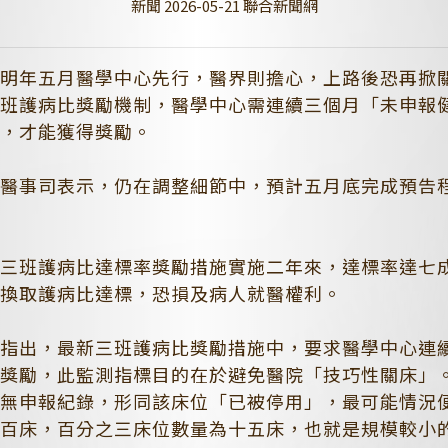
新聞 2026-05-21 聯合新聞網
於明年五月醫學中心先行，醫界則擔心，上路後恐再掀
三班護病比獎勵機制，醫學中心需連續三個月「未申報
準，才能獲得獎勵。
，醫事司表示，仍在調整細節中，預計五月底完成預告
，三班護病比達標率獎勵措施實施二年來，達標率達七
，換取護病比達標，恐損及病人就醫權利。
梅指出，最新三班護病比獎勵措施中，要求醫學中心連
得獎勵，此監測指標目的在於避免醫院「技巧性關床」
月無申報紀錄，形同該床位「已被停用」，最可能情況
五百床，百分之三床位數量為十五床，也就是規模較小