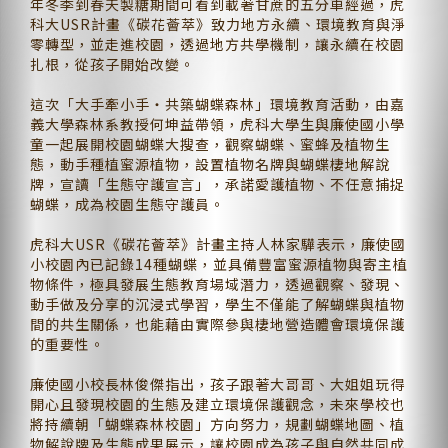
年冬季到春天製糖期間可看到載著甘蔗的五分車經過，虎
科大USR計畫《碳花薈萃》致力地方永續、環境教育與淨
零轉型，並走進校園，透過地方共學機制，讓永續在校園
扎根，從孩子開始改變。
這次「大手牽小手・共築蝴蝶森林」環境教育活動，由嘉
義大學森林系教授何坤益帶領，虎科大學生與廉使國小學
童一起展開校園蝴蝶大搜查，觀察蝴蝶、蜜蜂及植物生
態，動手種植蜜源植物，設置植物名牌與蝴蝶棲地解說
牌，宣讀「生態守護宣言」，承諾愛護植物、不任意捕捉
蝴蝶，成為校園生態守護員。
虎科大USR《碳花薈萃》計畫主持人林家驊表示，廉使國
小校園內已記錄14種蝴蝶，並具備豐富蜜源植物與寄主植
物條件，極具發展生態教育場域潛力，透過觀察、發現、
動手做及分享的沉浸式學習，學生不僅能了解蝴蝶與植物
間的共生關係，也能藉由實際參與棲地營造體會環境保護
的重要性。
廉使國小校長林俊傑指出，孩子跟著大哥哥、大姐姐玩得
開心且發現校園的生態及建立環境保護觀念，未來學校也
將持續朝「蝴蝶森林校園」方向努力，規劃蝴蝶地圖、植
物解說牌及生態成果展示，讓校園成為孩子與自然共同成