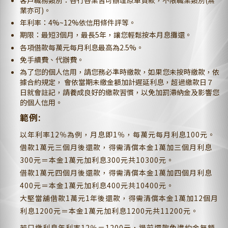
客戶職務類別：各行各業皆可辦理原車貸款，不限職業類別(無
業亦可)。
年利率：4%~12%依信用條件評等。
期限：最短3個月，最長5年，讓您輕鬆按本月息攤還。
各項借款每萬元每月利息最高為2.5%。
免手續費、代辦費。
為了您的個人信用，請您務必準時繳款，如果您未按時繳款，依
據合約規定， 會依當期未繳金額加計遲延利息，超過繳款日７
日就會註記，請養成良好的繳款習慣，以免加罰滯納金及影響您
的個人信用。
範例:
以年利率12％為例，月息即1％，每萬元每月利息100元。
借款1萬元三個月後還款，得需清償本金1萬加三個月利息
300元＝本金1萬元加利息300元共10300元。
借款1萬元四個月後還款，得需清償本金1萬加四個月利息
400元＝本金1萬元加利息400元共10400元。
大堅當舖借款1萬元1年後還款，得需清償本金1萬加12個月
利息1200元＝本金1萬元加利息1200元共11200元。
若只繳利息年利率12％＝1200元，提前還款免違約金無額