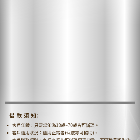
借 款 須 知:
客戶年齡：只要您年滿18歲~70歲皆可辦理。
客戶信用狀況：信用正常者(瑕疵亦可協助)。