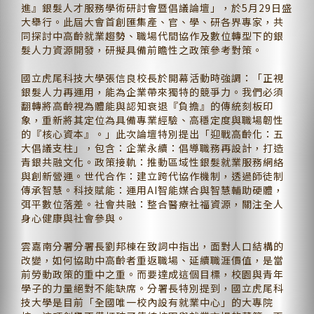
進』銀髮人才服務學術研討會暨倡議論壇」，於5月29日盛
大舉行。此屆大會首創匯集產、官、學、研各界專家，共
同探討中高齡就業趨勢、職場代間協作及數位轉型下的銀
髮人力資源開發，研擬具備前瞻性之政策參考對策。
國立虎尾科技大學張信良校長於開幕活動時強調：「正視
銀髮人力再運用，能為企業帶來獨特的競爭力。我們必須
翻轉將高齡視為體能與認知衰退『負擔』的傳統刻板印
象，重新將其定位為具備專業經驗、高穩定度與職場韌性
的『核心資本』。」此次論壇特別提出「迎戰高齡化：五
大倡議支柱」，包含：企業永續：倡導職務再設計，打造
青銀共融文化。政策接軌：推動區域性銀髮就業服務網絡
與創新營運。世代合作：建立跨代協作機制，透過師徒制
傳承智慧。科技賦能：運用AI智能媒合與智慧輔助硬體，
弭平數位落差。社會共融：整合醫療社福資源，關注全人
身心健康與社會參與。
雲嘉南分署分署長劉邦棟在致詞中指出，面對人口結構的
改變，如何協助中高齡者重返職場、延續職涯價值，是當
前勞動政策的重中之重。而要達成這個目標，校園與青年
學子的力量絕對不能缺席。分署長特別提到，國立虎尾科
技大學是目前「全國唯一校內設有就業中心」的大專院