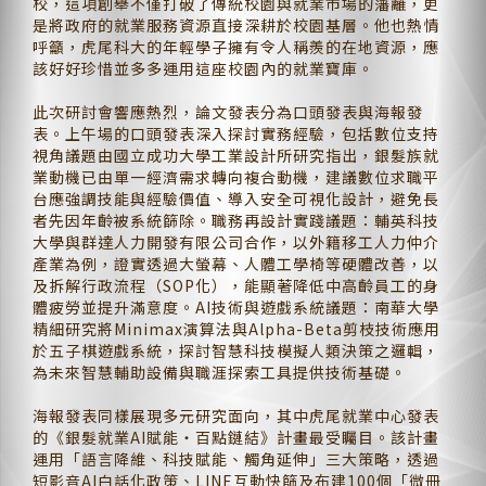
校，這項創舉不僅打破了傳統校園與就業市場的藩籬，更
是將政府的就業服務資源直接深耕於校園基層。他也熱情
呼籲，虎尾科大的年輕學子擁有令人稱羨的在地資源，應
該好好珍惜並多多運用這座校園內的就業寶庫。
此次研討會響應熱烈，論文發表分為口頭發表與海報發
表。上午場的口頭發表深入探討實務經驗，包括數位支持
視角議題由國立成功大學工業設計所研究指出，銀髮族就
業動機已由單一經濟需求轉向複合動機，建議數位求職平
台應強調技能與經驗價值、導入安全可視化設計，避免長
者先因年齡被系統篩除。職務再設計實踐議題：輔英科技
大學與群達人力開發有限公司合作，以外籍移工人力仲介
產業為例，證實透過大螢幕、人體工學椅等硬體改善，以
及拆解行政流程（SOP化），能顯著降低中高齡員工的身
體疲勞並提升滿意度。AI技術與遊戲系統議題：南華大學
精細研究將Minimax演算法與Alpha-Beta剪枝技術應用
於五子棋遊戲系統，探討智慧科技模擬人類決策之邏輯，
為未來智慧輔助設備與職涯探索工具提供技術基礎。
海報發表同樣展現多元研究面向，其中虎尾就業中心發表
的《銀髮就業AI賦能・百點鏈結》計畫最受矚目。該計畫
運用「語言降維、科技賦能、觸角延伸」三大策略，透過
短影音AI白話化政策、LINE互動快篩及布建100個「微冊