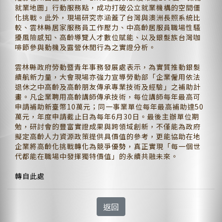
就業地圖」行動服務點，成功打破公立就業機構的空間僵
化挑戰。此外，現場研究亦涵蓋了台灣與澳洲長照系統比
較、雲林縣居家服務員工作壓力、中高齡居服員職場性騷
擾風險感知、高齡導覽人才數位賦能、以及銀髮族台灣咖
啡節參與動機及露營休閒行為之實證分析。
雲林縣政府勞動暨青年事務發展處表示，為實質推動銀髮
續航新力量，大會現場亦強力宣導勞動部「企業僱用依法
退休之中高齡及高齡朋友傳承專業技術及經驗」之補助計
畫。凡企業聘用高齡講師傳承技術，每位講師每年最高可
申請補助新臺幣10萬元；同一事業單位每年最高補助達50
萬元，年度申請截止日為每年6月30日。最後主辦單位期
勉，研討會的豐富實證成果與跨領域創新，不僅能為政府
擬定高齡人力資源政策提供具價值的參考，更能協助在地
企業將高齡化挑戰轉化為競爭優勢，真正實現「每一個世
代都能在職場中發揮獨特價值」的永續共融未來。
轉自此處
返回