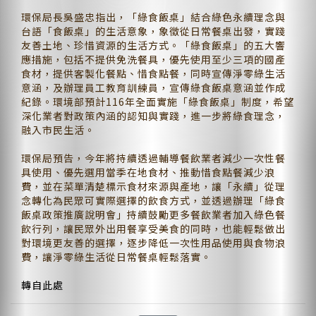
環保局長吳盛忠指出，「綠食飯桌」結合綠色永續理念與
台語「食飯桌」的生活意象，象徵從日常餐桌出發，實踐
友善土地、珍惜資源的生活方式。「綠食飯桌」的五大響
應措施，包括不提供免洗餐具，優先使用至少三項的國產
食材，提供客製化餐點、惜食點餐，同時宣傳淨零綠生活
意涵，及辦理員工教育訓練員，宣傳綠食飯桌意涵並作成
紀錄。環境部預計116年全面實施「綠食飯桌」制度，希望
深化業者對政策內涵的認知與實踐，進一步將綠食理念，
融入市民生活。
環保局預告，今年將持續透過輔導餐飲業者減少一次性餐
具使用、優先選用當季在地食材、推動惜食點餐減少浪
費，並在菜單清楚標示食材來源與產地，讓「永續」從理
念轉化為民眾可實際選擇的飲食方式，並透過辦理「綠食
飯桌政策推廣說明會」持續鼓勵更多餐飲業者加入綠色餐
飲行列，讓民眾外出用餐享受美食的同時，也能輕鬆做出
對環境更友善的選擇，逐步降低一次性用品使用與食物浪
費，讓淨零綠生活從日常餐桌輕鬆落實。
轉自此處