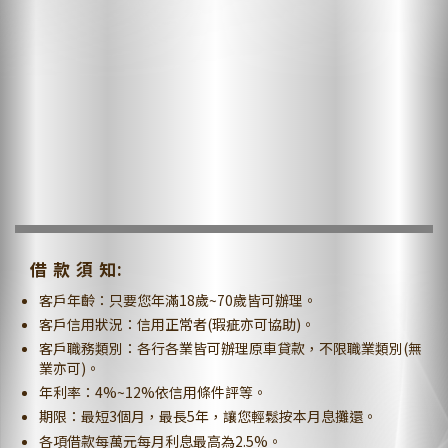
借 款 須 知:
客戶年齡：只要您年滿18歲~70歲皆可辦理。
客戶信用狀況：信用正常者(瑕疵亦可協助)。
客戶職務類別：各行各業皆可辦理原車貸款，不限職業類別(無
業亦可)。
年利率：4%~12%依信用條件評等。
期限：最短3個月，最長5年，讓您輕鬆按本月息攤還。
各項借款每萬元每月利息最高為2.5%。