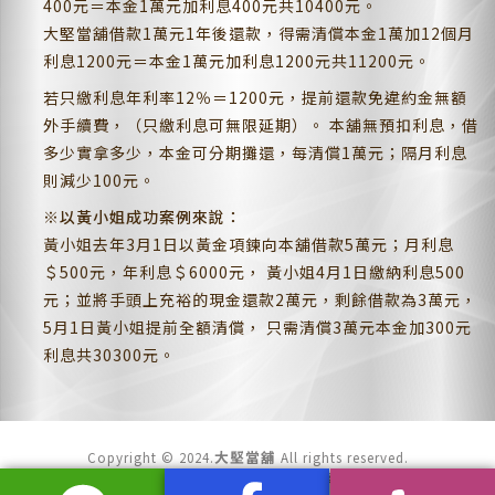
400元＝本金1萬元加利息400元共10400元。
大堅當舖借款1萬元1年後還款，得需清償本金1萬加12個月
利息1200元＝本金1萬元加利息1200元共11200元。
若只繳利息年利率12％＝1200元，提前還款免違約金無額
外手續費，（只繳利息可無限延期）。 本舖無預扣利息，借
多少實拿多少，本金可分期攤還，每清償1萬元；隔月利息
則減少100元。
※以黃小姐成功案例來說：
黃小姐去年3月1日以黃金項鍊向本舖借款5萬元；月利息
＄500元，年利息＄6000元， 黃小姐4月1日繳納利息500
元；並將手頭上充裕的現金還款2萬元，剩餘借款為3萬元，
5月1日黃小姐提前全額清償， 只需清償3萬元本金加300元
利息共30300元。
大堅當舖
Copyright © 2024.
All rights reserved.
Design by. 大當家設計團隊/成商數位