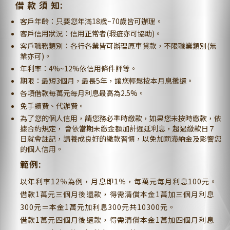
借 款 須 知:
客戶年齡：只要您年滿18歲~70歲皆可辦理。
客戶信用狀況：信用正常者(瑕疵亦可協助)。
客戶職務類別：各行各業皆可辦理原車貸款，不限職業類別(無
業亦可)。
年利率：4%~12%依信用條件評等。
期限：最短3個月，最長5年，讓您輕鬆按本月息攤還。
各項借款每萬元每月利息最高為2.5%。
免手續費、代辦費。
為了您的個人信用，請您務必準時繳款，如果您未按時繳款，依
據合約規定， 會依當期未繳金額加計遲延利息，超過繳款日７
日就會註記，請養成良好的繳款習慣，以免加罰滯納金及影響您
的個人信用。
範例:
以年利率12％為例，月息即1％，每萬元每月利息100元。
借款1萬元三個月後還款，得需清償本金1萬加三個月利息
300元＝本金1萬元加利息300元共10300元。
借款1萬元四個月後還款，得需清償本金1萬加四個月利息