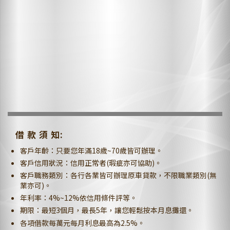
借 款 須 知:
客戶年齡：只要您年滿18歲~70歲皆可辦理。
客戶信用狀況：信用正常者(瑕疵亦可協助)。
客戶職務類別：各行各業皆可辦理原車貸款，不限職業類別(無
業亦可)。
年利率：4%~12%依信用條件評等。
期限：最短3個月，最長5年，讓您輕鬆按本月息攤還。
各項借款每萬元每月利息最高為2.5%。