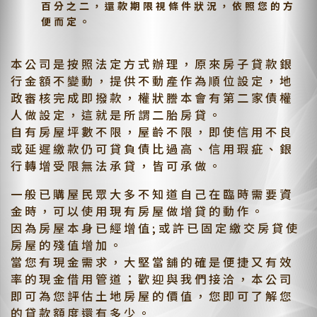
百分之二，還款期限視條件狀況，依照您的方
便而定。
本公司是按照法定方式辦理，原來房子貸款銀
行金額不變動，提供不動產作為順位設定，地
政審核完成即撥款，權狀謄本會有第二家債權
人做設定，這就是所謂二胎房貸。
自有房屋坪數不限，屋齡不限，即使信用不良
或延遲繳款仍可貸負債比過高、信用瑕疵、銀
行轉增受限無法承貸，皆可承做。
一般已購屋民眾大多不知道自己在臨時需要資
金時，可以使用現有房屋做增貸的動作。
因為房屋本身已經增值;或許已固定繳交房貸使
房屋的殘值增加。
當您有現金需求，大堅當舖的確是便捷又有效
率的現金借用管道；歡迎與我們接洽，本公司
即可為您評估土地房屋的價值，您即可了解您
的貸款額度還有多少。